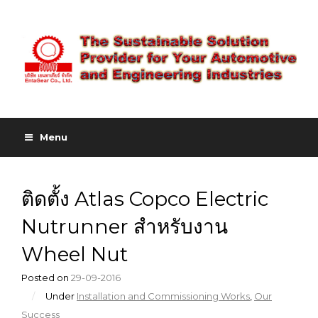
Menu
ติดตั้ง Atlas Copco Electric
Nutrunner สำหรับงาน
Wheel Nut
Posted on
29-09-2016
/
Under
Installation and Commissioning Works
,
Our
Success